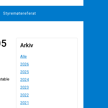
Styremøtereferat
05
Arkiv
Alle
2026
2025
stable
2024
2023
2022
2021