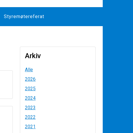
Styremøtereferat
Arkiv
Alle
2026
2025
2024
2023
2022
2021