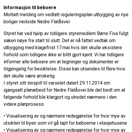
Informasjon til beboere
Mottatt melding om vedtatt reguleringsplan utbygging av nye
boliger nedside Nedre Flatåsvei
Styret har ved hjelp av tidligere styremedlem Børre Fiva fulgt
saken nøye fra start til slutt. Det er nå fattet vedtak om
utbygging med klagefrist 17.mai hvis det skulle eksistere
forhold som tidligere ikke er blitt gjort kjent. Vi har tidligere
informer alle beboere om at tegninger og dokumenter er
tilgjengelig for besiktelse. Disse
kan utsendes til flere hvis
det skulle være ønskelig.
I styret sitt innspill til varselet datert 29.11.2014 om
igangsatt planarbeid for Nedre Flatåsvei ble det bedt om at
følgende forhold ble klargjort og utredet nærmere i den
videre planprosess:
• Visualisering av og nærmere redegjørelse for hvor mye av
utsikten til byen som vil gå tapt for beboerne i etasjehusene.
• Visualisering av og nærmere redegjørelse for hvor mye av