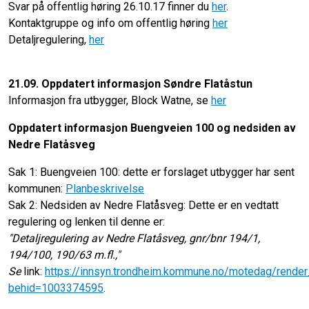
Svar på offentlig høring 26.10.17 finner du
her
.
Kontaktgruppe og info om offentlig høring
her
Detaljregulering,
her
21.09. Oppdatert informasjon Søndre Flatåstun
Informasjon fra utbygger, Block Watne, se
her
Oppdatert informasjon Buengveien 100 og nedsiden av
Nedre Flatåsveg
Sak 1: Buengveien 100: dette er forslaget utbygger har sent
kommunen:
Planbeskrivelse
Sak 2: Nedsiden av Nedre Flatåsveg: Dette er en vedtatt
regulering og lenken til denne er:
"Detaljregulering av Nedre Flatåsveg, gnr/bnr 194/1,
194/100, 190/63 m.fl.,"
Se
link:
https://innsyn.trondheim.kommune.no/motedag/rende
behid=1003374595
.