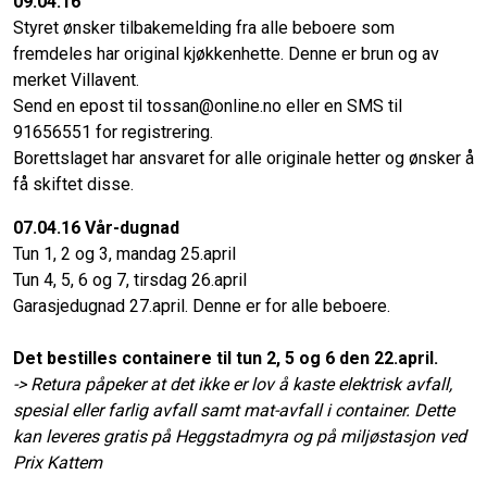
09.04.16
Styret ønsker tilbakemelding fra alle beboere som
fremdeles har original kjøkkenhette. Denne er brun og av
merket Villavent.
Send en epost til tossan@online.no eller en SMS til
91656551 for registrering.
Borettslaget har ansvaret for alle originale hetter og ønsker å
få skiftet disse.
07.04.16 Vår-dugnad
Tun 1, 2 og 3, mandag 25.april
Tun 4, 5, 6 og 7, tirsdag 26.april
Garasjedugnad 27.april. Denne er for alle beboere.
Det bestilles containere til tun 2, 5 og 6 den 22.april.
-> Retura påpeker at det ikke er lov å kaste elektrisk avfall,
spesial eller farlig avfall samt mat-avfall i container. Dette
kan leveres gratis på Heggstadmyra og på miljøstasjon ved
Prix Kattem