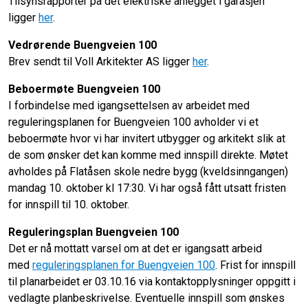
Tilsynsrapporter på det elektriske anlegget i garasjen
ligger
her
.
Vedrørende Buengveien 100
Brev sendt til Voll Arkitekter AS ligger
her
.
Beboermøte Buengveien 100
I forbindelse med igangsettelsen av arbeidet med
reguleringsplanen for Buengveien 100 avholder vi et
beboermøte hvor vi har invitert utbygger og arkitekt slik at
de som ønsker det kan komme med innspill direkte. Møtet
avholdes på Flatåsen skole nedre bygg (kveldsinngangen)
mandag 10. oktober kl 17:30. Vi har også fått utsatt fristen
for innspill til 10. oktober.
Reguleringsplan Buengveien 100
Det er nå mottatt varsel om at det er igangsatt arbeid
med
reguleringsplanen for Buengveien 100
. Frist for innspill
til planarbeidet er 03.10.16 via kontaktopplysninger oppgitt i
vedlagte planbeskrivelse. Eventuelle innspill som ønskes