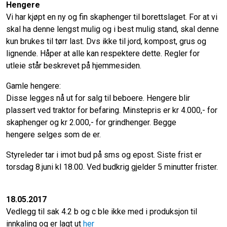
Hengere
Vi har kjøpt en ny og fin skaphenger til borettslaget. For at vi
skal ha denne lengst mulig og i best mulig stand, skal denne
kun brukes til tørr last. Dvs ikke til jord, kompost, grus og
lignende. Håper at alle kan respektere dette. Regler for
utleie står beskrevet på hjemmesiden.
Gamle hengere:
Disse legges nå ut for salg til beboere. Hengere blir
plassert ved traktor for befaring. Minstepris er kr 4.000,- for
skaphenger og kr 2.000,- for grindhenger. Begge
hengere selges som de er.
Styreleder tar i imot bud på sms og epost. Siste frist er
torsdag 8.juni kl 18.00. Ved budkrig gjelder 5 minutter frister.
18.05.2017
Vedlegg til sak 4.2 b og c ble ikke med i produksjon til
innkaling og er lagt ut
her