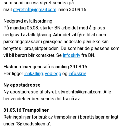
som sendt inn via styret sendes på
mail
styret.nfb@gmail.com
innen 30.09.16.
Nedgravd avfallsordning
På mandag 05.08. starter BN arbeidet med å gi oss
nedgravd avfallsløsning. Arbeidet vil føre til at noen
parkeringsplasser i garasjens nederste plan ikke kan
benyttes i prosjektperioden. De som har de plassene som
vil bli berørt blir kontaktet. Se
infoskriv
fra BN.
Ekstraordinær generalforsamling 29.08.16
Her ligger
innkalling
,
vedlegg
og
infoskriv
.
Ny epostadresse
Ny epostadresse til styret: styret.nfb@gmail.com. Alle
henvendelser bes sendes hit fra nå av.
31.05.16 Trampoliner
Retningslinjer for bruk av trampoliner i borettslager er lagt
under "Søknadsskjema".