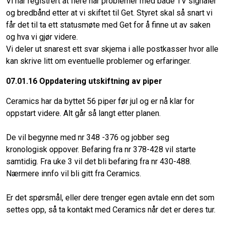
Vi har registrert at flere har problemer med både TV signaler
og bredbånd etter at vi skiftet til Get. Styret skal så snart vi
får det til ta ett statusmøte med Get for å finne ut av saken
og hva vi gjør videre.
Vi deler ut snarest ett svar skjema i alle postkasser hvor alle
kan skrive litt om eventuelle problemer og erfaringer.
07.01.16 Oppdatering utskiftning av piper
Ceramics har da byttet 56 piper før jul og er nå klar for
oppstart videre. Alt går så langt etter planen.
De vil begynne med nr 348 -376 og jobber seg
kronologisk oppover. Befaring fra nr 378-428 vil starte
samtidig. Fra uke 3 vil det bli befaring fra nr 430-488.
Nærmere innfo vil bli gitt fra Ceramics.
Er det spørsmål, eller dere trenger egen avtale enn det som
settes opp, så ta kontakt med Ceramics når det er deres tur.